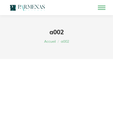
a002
Vous êtes ici :
Accueil
a002