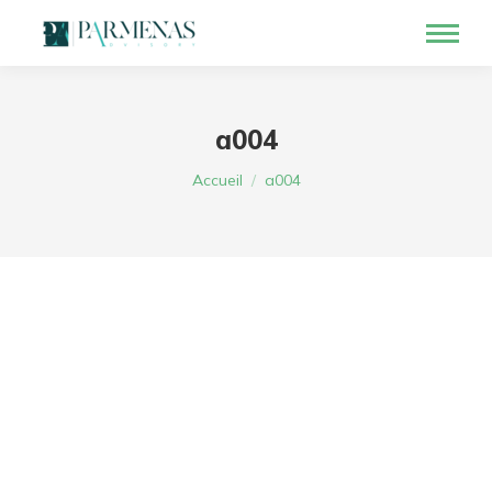
a004
Vous êtes ici :
Accueil
a004