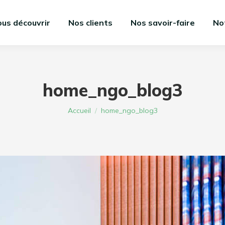
us découvrir
Nos clients
Nos savoir-faire
No
home_ngo_blog3
Vous êtes ici :
Accueil
home_ngo_blog3