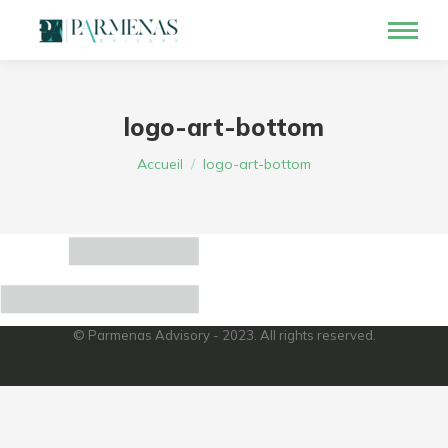
logo-art-bottom
Vous êtes ici :
Accueil
logo-art-bottom
© Parmenas Advisory - 2023. All rights reserved.