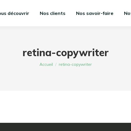
us découvrir
Nos clients
Nos savoir-faire
No
retina-copywriter
Vous êtes ici :
Accueil
retina-copywriter